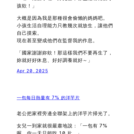
孩欸！」
大概是因為我是那種很會偷懶的媽媽吧。
小孩生活自理能力只教幾次就放生，讓他們
自己摸索。
現在甚至變成他們在監督我的作息。
「國家謝謝妳欸！那這樣我們不要再生了，
妳就好好休息、好好調養就好～」
Apr 20, 2025
一包每日熱量有 7% 的洋芋片
老公把家裡旁邊全聯架上的洋芋片掃光了。
女兒一到家就很嚴肅地說：「一包有 7%
喔，你一天只能吃 10 片。」