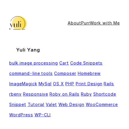
Skip
to
content
About
Purr
Work with Me
Yuli Yang
bulk image processing
Cart
Code Snippets
command-line tools
Composer
Homebrew
ImageMagick
MySql
OS X
PHP
Print Design
Rails
rbenv
Responsive
Roby on Rails
Ruby
Shortcode
Snippet
Tutorial
Valet
Web Design
WooCommerce
WordPress
WP-CLI