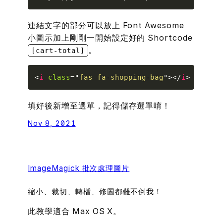
連結文字
的部分可以放上 Font Awesome
小圖示加上剛剛一開始設定好的 Shortcode
。
[cart-total]
Copy
<
i
class
=
"
fas fa-shopping-bag
"
>
</
i
>
 [cart-
填好後新增至選單，記得儲存選單唷！
Nov 8, 2021
ImageMagick 批次處理圖片
縮小、裁切、轉檔、修圖都難不倒我！
此教學適合 Max OS X。