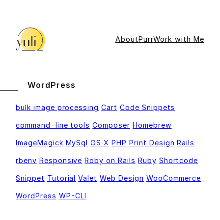
Skip
to
content
About
Purr
Work with Me
WordPress
bulk image processing
Cart
Code Snippets
command-line tools
Composer
Homebrew
ImageMagick
MySql
OS X
PHP
Print Design
Rails
rbenv
Responsive
Roby on Rails
Ruby
Shortcode
Snippet
Tutorial
Valet
Web Design
WooCommerce
WordPress
WP-CLI