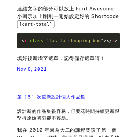
連結文字
的部分可以放上 Font Awesome
小圖示加上剛剛一開始設定好的 Shortcode
。
[cart-total]
Copy
<
i
class
=
"
fas fa-shopping-bag
"
>
</
i
>
 [cart-
填好後新增至選單，記得儲存選單唷！
Nov 8, 2021
第［５］次重新設計個人作品集
設計新的作品集很容易，但要花時間持續更新跟
堅持原始初衷卻不容易。
我在 2010 年因為大二的課程架設了第一個