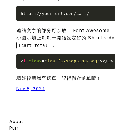
Copy
https://your-url.com/cart/
連結文字
的部分可以放上 Font Awesome
小圖示加上剛剛一開始設定好的 Shortcode
。
[cart-total]
Copy
<
i
class
=
"
fas fa-shopping-bag
"
>
</
i
>
 [cart-
填好後新增至選單，記得儲存選單唷！
Nov 8, 2021
About
Purr