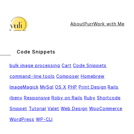
Skip
to
content
About
Purr
Work with Me
Code Snippets
bulk image processing
Cart
Code Snippets
command-line tools
Composer
Homebrew
ImageMagick
MySql
OS X
PHP
Print Design
Rails
rbenv
Responsive
Roby on Rails
Ruby
Shortcode
Snippet
Tutorial
Valet
Web Design
WooCommerce
WordPress
WP-CLI