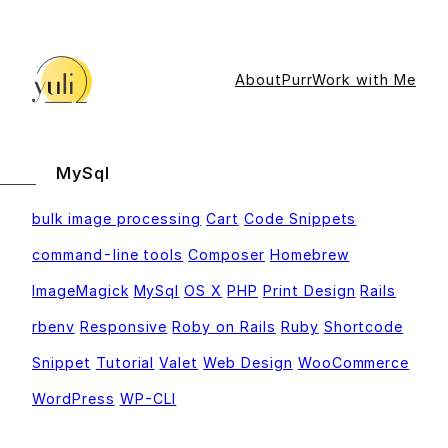
Skip
to
content
About
Purr
Work with Me
MySql
bulk image processing
Cart
Code Snippets
command-line tools
Composer
Homebrew
ImageMagick
MySql
OS X
PHP
Print Design
Rails
rbenv
Responsive
Roby on Rails
Ruby
Shortcode
Snippet
Tutorial
Valet
Web Design
WooCommerce
WordPress
WP-CLI