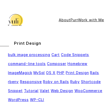
Skip
to
content
About
Purr
Work with Me
Print Design
bulk image processing
Cart
Code Snippets
command-line tools
Composer
Homebrew
ImageMagick
MySql
OS X
PHP
Print Design
Rails
rbenv
Responsive
Roby on Rails
Ruby
Shortcode
Snippet
Tutorial
Valet
Web Design
WooCommerce
WordPress
WP-CLI